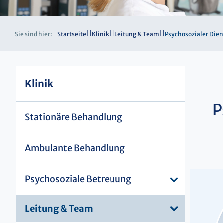
Sie sind hier:
Startseite
Klinik
Leitung & Team
Psychosozialer Dien
Klinik
P
Stationäre Behandlung
Ambulante Behandlung
Psychosoziale Betreuung
Leitung & Team