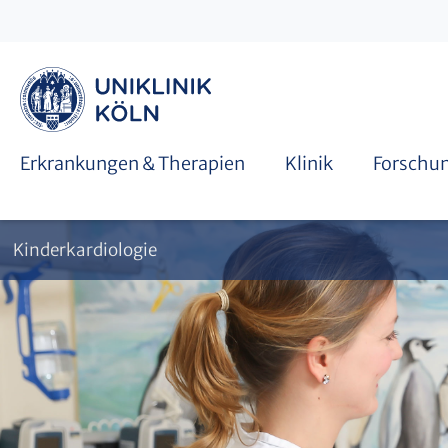
Stiftung Kölner Herzzentrum
Herzkatheterbehandlung
Studien
Interventionelle Behandlungsverfahren
Erkrankungen & Therapien
Klinik
Forschu
Kinderkardiologie