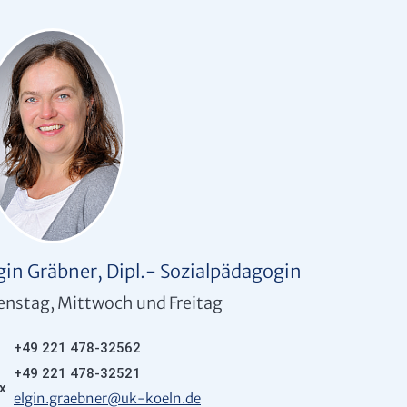
gin Gräbner, Dipl.- Sozialpädagogin
enstag, Mittwoch und Freitag
+49 221 478-32562
+49 221 478-32521
elgin.graebner
@
uk-koeln.de