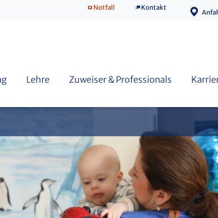
Notfall
Kontakt
Anfa
Angeborener Herzfehler Erwachsene
Fort- & Weiterbildung
ng
Lehre
Zuweiser & Professionals
Karrie