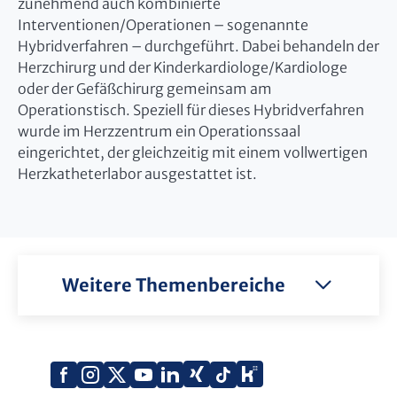
zunehmend auch kombinierte
Interventionen/Operationen – sogenannte
Hybridverfahren – durchgeführt. Dabei behandeln der
Herzchirurg und der Kinderkardiologe/Kardiologe
oder der Gefäßchirurg gemeinsam am
Operationstisch. Speziell für dieses Hybridverfahren
wurde im Herzzentrum ein Operationssaal
eingerichtet, der gleichzeitig mit einem vollwertigen
Herzkatheterlabor ausgestattet ist.
Weitere Themenbereiche
Xing
Kununu
Facebook
Instagram
X
YouTube
LinkedIn
Tiktok